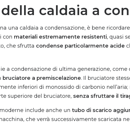
ella caldaia a co
 una caldaia a condensazione, è bene ricordare 
ti con
materiali estremamente resistenti
, quasi s
o, che sfrutta
condense particolarmente acide
c
e a condensazione di ultima generazione, come 
un
bruciatore a premiscelazione
. Il bruciatore stes
nte inferiori di monossido di carbonio nell’aria; 
rte superiore del bruciatore,
senza sfruttare il ti
ne moderne include anche un
tubo di scarico aggiu
 macchina, che verrà successivamente scaricata ne