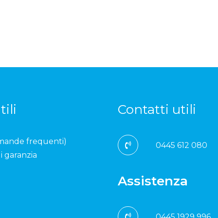
tili
Contatti utili
mande frequenti)
0445 612 080
i garanzia
Assistenza
0445 1929 996