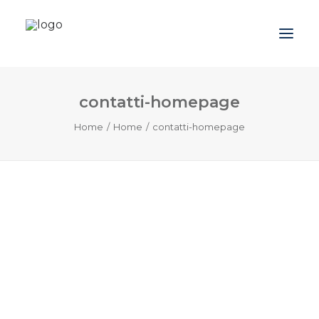
contatti-homepage
Azienda
Home
Home
contatti-homepage
Prodotti
Promozioni
Blog
Contatti
Downloads