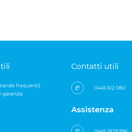
tili
Contatti utili
mande frequenti)
0445 612 080
i garanzia
Assistenza
0445 1929 996