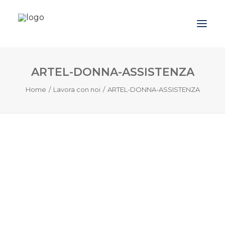
ARTEL-DONNA-ASSISTENZA
Azienda
Home
Lavora con noi
ARTEL-DONNA-ASSISTENZA
Prodotti
Promozioni
Blog
Contatti
Downloads