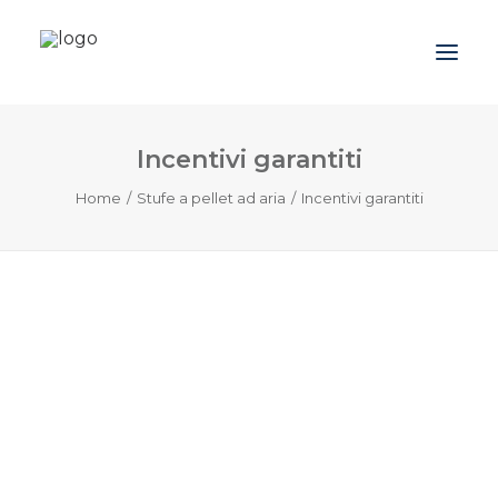
Incentivi garantiti
Azienda
Home
Stufe a pellet ad aria
Incentivi garantiti
Prodotti
Promozioni
Blog
Contatti
Downloads