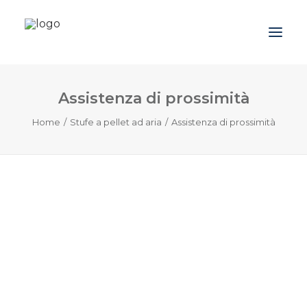
Assistenza di prossimità
Azienda
Home
Stufe a pellet ad aria
Assistenza di prossimità
Prodotti
Promozioni
Blog
Contatti
Downloads