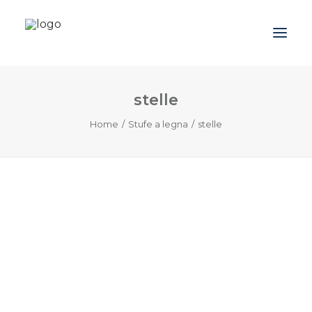
stelle
Azienda
Home
Stufe a legna
stelle
Prodotti
Promozioni
Blog
Contatti
Downloads