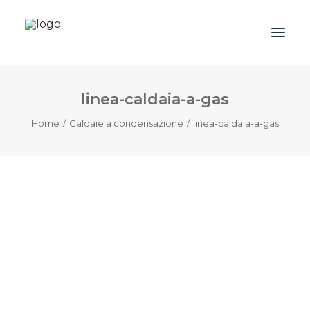
linea-caldaia-a-gas
Azienda
Home
Caldaie a condensazione
linea-caldaia-a-gas
Prodotti
Promozioni
Blog
Contatti
Downloads