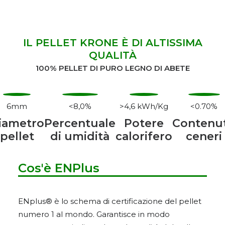
IL PELLET KRONE È DI ALTISSIMA
QUALITÀ
100% PELLET DI PURO LEGNO DI ABETE
6mm
<8,0%
>4,6 kWh/Kg
<0.70%
iametro
Percentuale
Potere
Contenu
pellet
di umidità
calorifero
ceneri
Cos'è ENPlus
ENplus® è lo schema di certificazione del pellet
numero 1 al mondo. Garantisce in modo