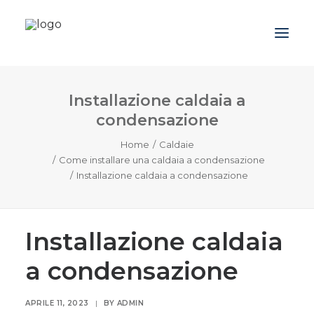
Installazione caldaia a
Azienda
condensazione
Prodotti
Home
Caldaie
Promozioni
Come installare una caldaia a condensazione
Installazione caldaia a condensazione
Blog
Contatti
Installazione caldaia
Downloads
a condensazione
APRILE 11, 2023
|
BY
ADMIN