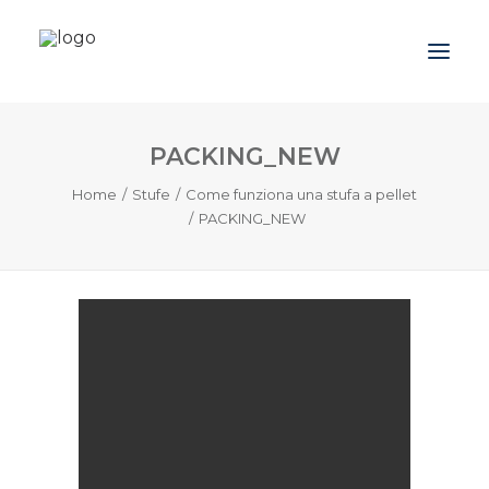
PACKING_NEW
Azienda
Home
Stufe
Come funziona una stufa a pellet
Prodotti
PACKING_NEW
Promozioni
Blog
Contatti
Downloads