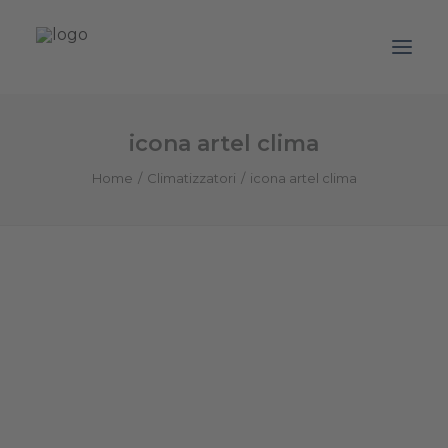
icona artel clima
Azienda
Home
Climatizzatori
icona artel clima
Prodotti
Promozioni
Blog
Contatti
Downloads